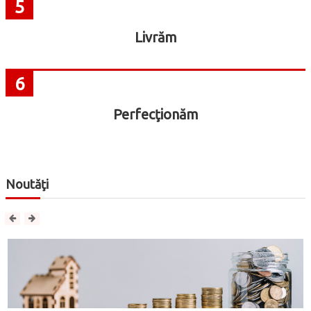
5
Livrăm
6
Perfecţionăm
Noutăţi