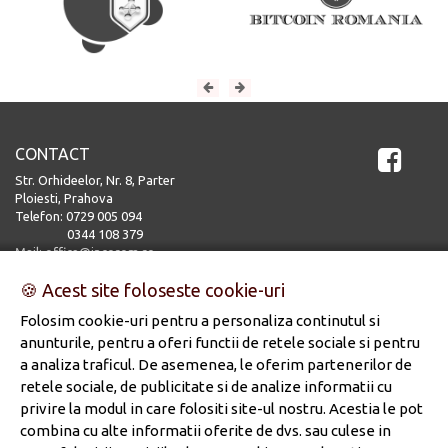
CONTACT
Str. Orhideelor, Nr. 8, Parter
Ploiesti, Prahova
Telefon:
0729 005 094
0344 108 379
Mail:
office@incorom.ro
UTILE
🍪 Acest site foloseste cookie-uri
Politica de confidentialitate
Folosim cookie-uri pentru a personaliza continutul si
.
Politica de cookies
anunturile, pentru a oferi functii de retele sociale si pentru
a analiza traficul. De asemenea, le oferim partenerilor de
retele sociale, de publicitate si de analize informatii cu
privire la modul in care folositi site-ul nostru. Acestia le pot
combina cu alte informatii oferite de dvs. sau culese in