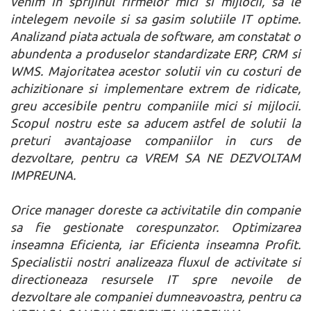
venim in sprijinul firmelor mici si mijlocii, sa le
intelegem nevoile si sa gasim solutiile IT optime.
Analizand piata actuala de software, am constatat o
abundenta a produselor standardizate ERP, CRM si
WMS. Majoritatea acestor solutii vin cu costuri de
achizitionare si implementare extrem de ridicate,
greu accesibile pentru companiile mici si mijlocii.
Scopul nostru este sa aducem astfel de solutii la
preturi avantajoase companiilor in curs de
dezvoltare, pentru ca VREM SA NE DEZVOLTAM
IMPREUNA.
Orice manager doreste ca activitatile din companie
sa fie gestionate corespunzator. Optimizarea
inseamna Eficienta, iar Eficienta inseamna Profit.
Specialistii nostri analizeaza fluxul de activitate si
directioneaza resursele IT spre nevoile de
dezvoltare ale companiei dumneavoastra, pentru ca