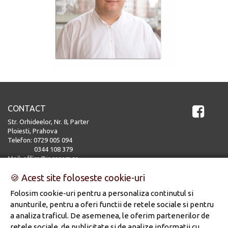
CONTACT
Str. Orhideelor, Nr. 8, Parter
Ploiesti, Prahova
Telefon:
0729 005 094
0344 108 379
Mail:
office@incorom.ro
UTILE
🍪 Acest site foloseste cookie-uri
Politica de confidentialitate
Folosim cookie-uri pentru a personaliza continutul si
.
Politica de cookies
anunturile, pentru a oferi functii de retele sociale si pentru
a analiza traficul. De asemenea, le oferim partenerilor de
retele sociale, de publicitate si de analize informatii cu